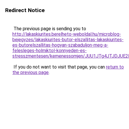
Redirect Notice
The previous page is sending you to
http://lakaskiurites.berelheto-weboldal.hu/microblog-
bejegyzes/lakaskiurites-butor-elszallitas-lakaskiurites-
es-butorelszallitas-hogyan-szabaduljon-meg-a-
felesleges-holmiktol-konnyeden-es-
stresszmentesen/kemenessomjen/JUU1JTg4JTJDJUE2
If you do not want to visit that page, you can
return to
the previous page
.